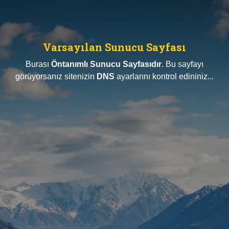
Varsayılan Sunucu Sayfası
Burası
Öntanımlı Sunucu Sayfasıdır
. Bu sayfayı
görüyorsanız sitenizin
DNS
ayarlarını kontrol edininiz...